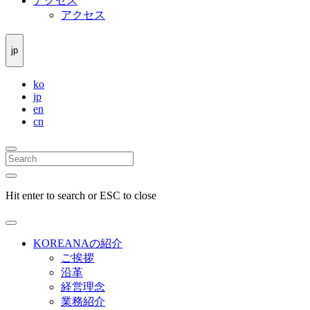
アクセス
アクセス
jp
ko
jp
en
cn
Hit enter to search or ESC to close
KOREANAの紹介
ご挨拶
沿革
経営理念
業務紹介